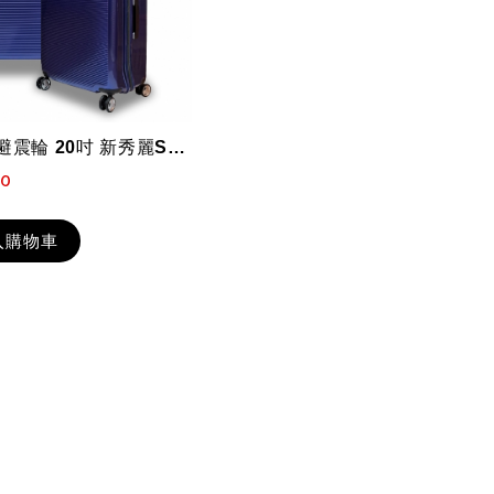
彈力靜音避震輪 20吋 新秀麗Samsonite 輕量 TSA內嵌式海關鎖 PC...
60
入購物車