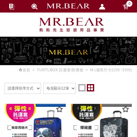
0
會員登入
繁體中文
會員註冊
忘記密碼
訂單查詢
追蹤清單
首頁
TURTLBOX 託運套/防塵套
M (適用尺寸22吋~25吋)
匯款通知