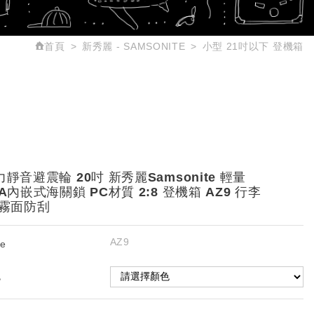
首頁
新秀麗 - SAMSONITE
小型 21吋以下 登機箱
力靜音避震輪 20吋 新秀麗Samsonite 輕量
A內嵌式海關鎖 PC材質 2:8 登機箱 AZ9 行李
 霧面防刮
AZ9
e
色