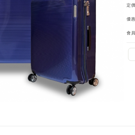
定
優
會