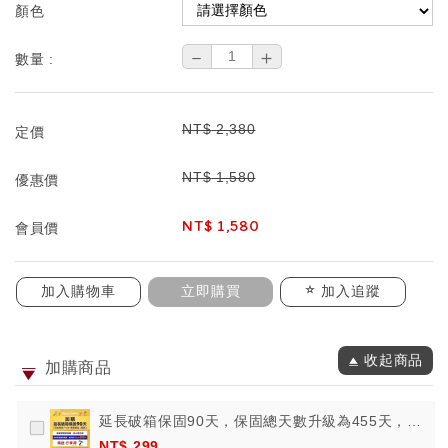
顏色
－
＋
數量 :
NT$
2,380
定價
NT$
1,580
優惠價
NT$
1,580
會員價
加入購物車
立即購買
加入追蹤
收起商品
加購商品
延長破箱保固90天，保固總天數升級為455天，再
送行李秤
NT$ 299