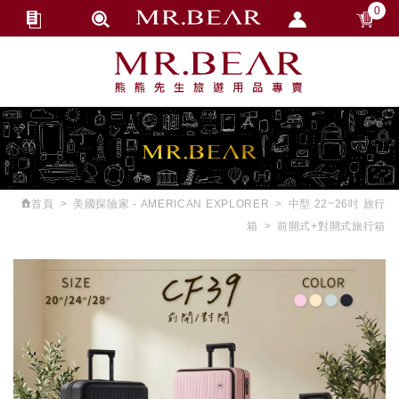
0
會員登入
繁體中文
會員註冊
忘記密碼
訂單查詢
追蹤清單
首頁
美國探險家 - AMERICAN EXPLORER
中型 22~26吋 旅行
匯款通知
箱
前開式+對開式旅行箱