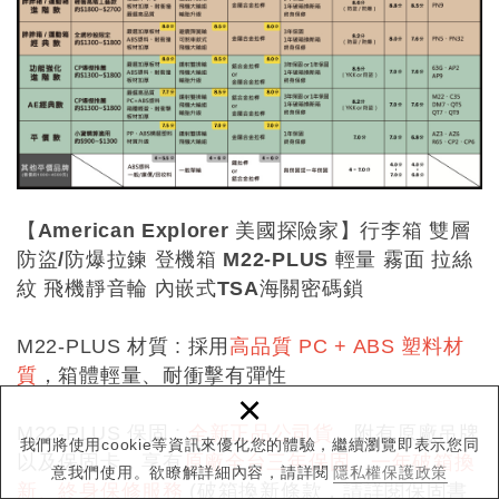
【American Explorer 美國探險家】行李箱 雙層
防盜/防爆拉鍊 登機箱 M22-PLUS 輕量 霧面 拉絲
紋 飛機靜音輪 內嵌式TSA海關密碼鎖
M22-PLUS 材質 : 採用
高品質 PC + ABS 塑料材
質
，箱體輕量、耐衝擊有彈性
×
M22-PLUS
保固 :
全新正品公司貨
，附有原廠吊牌
我們將使用cookie等資訊來優化您的體驗，繼續瀏覽即表示您同
以及保固卡，享有
原廠全台三年保固、一年破箱換
意我們使用。欲瞭解詳細內容，請詳閱
隱私權保護政策
新、終身保修服務
(破箱換新條款，請詳閱保固書