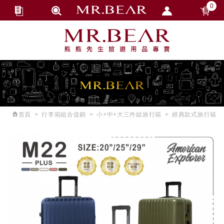
0
會員登入
繁體中文
會員註冊
忘記密碼
訂單查詢
追蹤清單
首頁
行李箱組合促銷
小+中+大三件組旅行箱
經典款式旅行箱
匯款通知