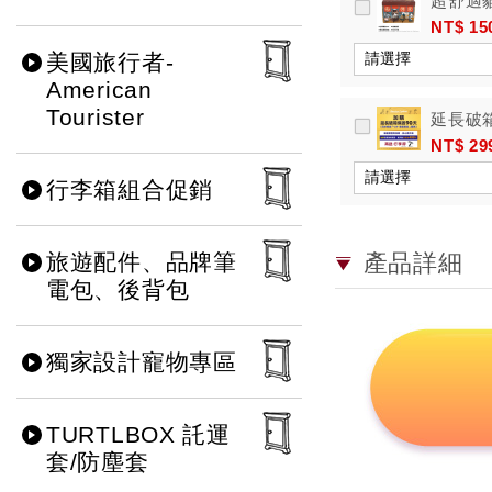
超舒適
退換貨)
NT$ 15
美國旅行者-
American
Tourister
延長破
NT$ 29
行李箱組合促銷
產品詳細
旅遊配件、品牌筆
電包、後背包
獨家設計寵物專區
TURTLBOX 託運
套/防塵套