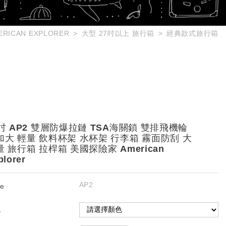
RICAN EXPLORER
大型 27吋以上 旅行箱
經典款式旅行箱
9吋 AP2 雙層防爆拉鏈 TSA海關鎖 雙排飛機輪
加大 輕量 飲料杯架 水杯架 行李箱 霧面防刮 大
量 旅行箱 拉桿箱 美國探險家 American
plorer
AP2
e
色