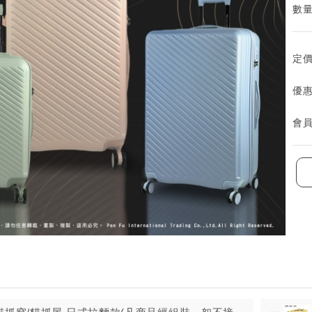
數量
定
優
會