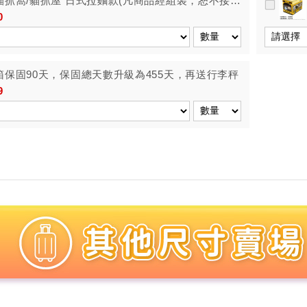
貓抓窩/貓抓屋 日式拉麵款(凡商品經組裝，恕不接受
0
箱保固90天，保固總天數升級為455天，再送行李秤
9