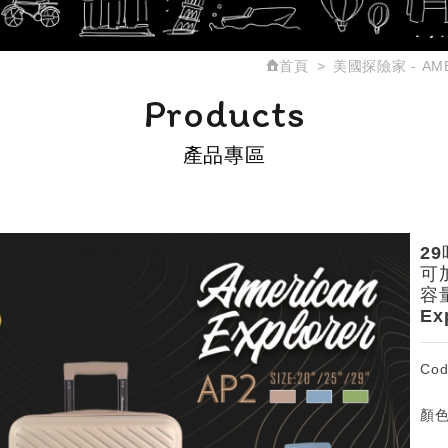
首頁
美國探險家 - AME
Products
產品專區
2
可
容
Ex
Cod
顏