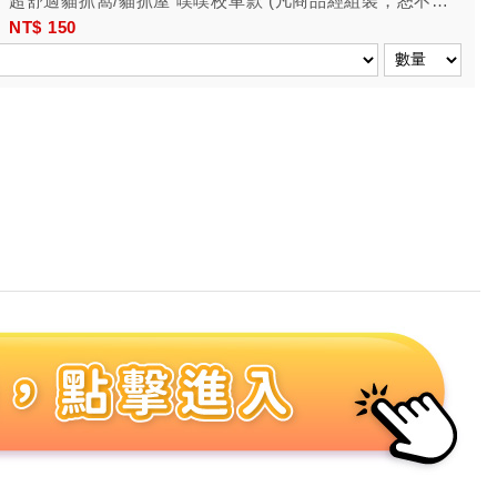
超舒適貓抓窩/貓抓屋 噗噗校車款 (凡商品經組裝，恕不接
受退換貨)
NT$ 150