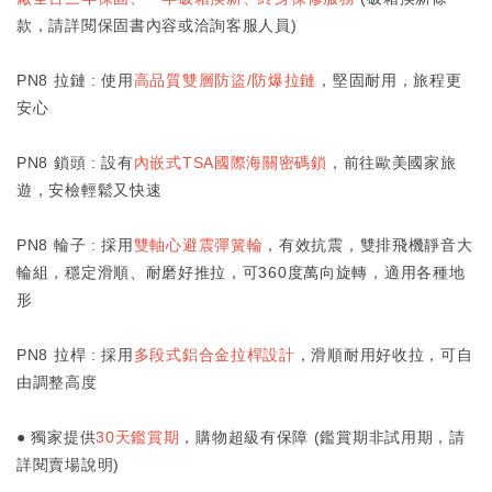
款，請詳閱保固書內容或洽詢客服人員)
PN8 拉鏈 : 使用
高品質雙層防盜/防爆拉鏈
，堅固耐用，旅程更
安心
PN8 鎖頭 : 設有
內嵌式TSA國際海關密碼鎖
，前往歐美國家旅
遊，安檢輕鬆又快速
PN8 輪子 : 採用
雙軸心避震彈簧輪
，有效抗震，雙排飛機靜音大
輪組，穩定滑順、耐磨好推拉，可360度萬向旋轉，適用各種地
形
PN8 拉桿 : 採用
多段式鋁合金拉桿設計
，滑順耐用好收拉，可自
由調整高度
● 獨家提供
30天鑑賞期
，購物超級有保障 (鑑賞期非試用期，請
詳閱賣場說明)