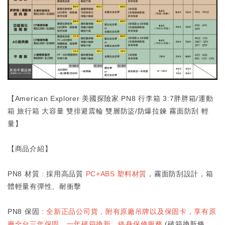
【American Explorer 美國探險家 PN8 行李箱 3:7胖胖箱/運動
箱 旅行箱 大容量 雙排避震輪 雙層防盜/防爆拉鍊 霧面防刮 輕
量】
【商品介紹】
PN8 材質 : 採用高品質
PC+ABS 塑料材質
，霧面防刮設計，箱
體輕量有彈性、耐衝擊
PN8 保固 :
全新正品公司貨，附有原廠吊牌以及保固卡，享有原
廠全台三年保固、一年破箱換新、終身保修服務
(破箱換新條