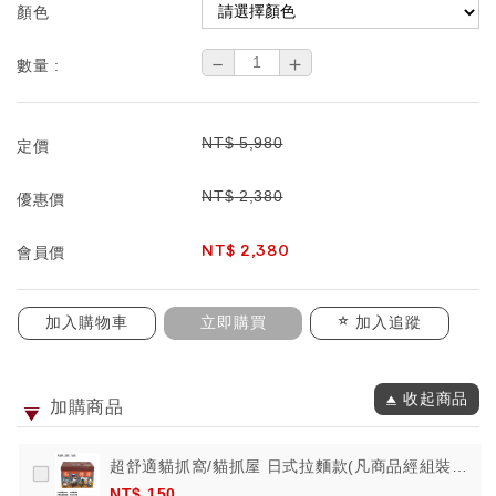
顏色
－
＋
數量 :
NT$
5,980
定價
NT$
2,380
優惠價
NT$
2,380
會員價
加入購物車
立即購買
加入追蹤
收起商品
加購商品
超舒適貓抓窩/貓抓屋 日式拉麵款(凡商品經組裝，
恕不接受退換貨)
NT$ 150