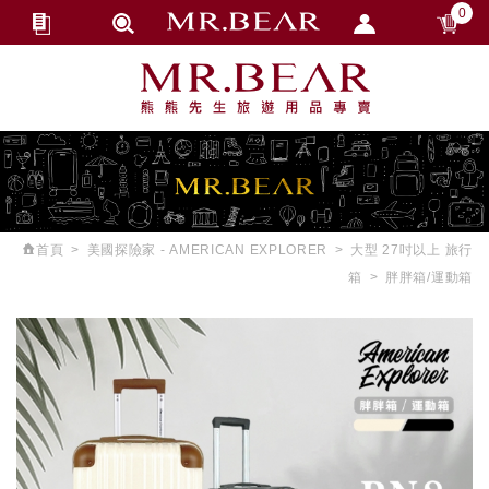
0
會員登入
繁體中文
會員註冊
忘記密碼
訂單查詢
追蹤清單
首頁
美國探險家 - AMERICAN EXPLORER
大型 27吋以上 旅行
匯款通知
箱
胖胖箱/運動箱