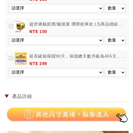
超舒適貓抓窩/貓抓屋 噗噗校車款 (凡商品經組
裝，恕不接受退換貨)
NT$ 150
延長破箱保固90天，保固總天數升級為455天，再
送行李秤
NT$ 299
產品詳細