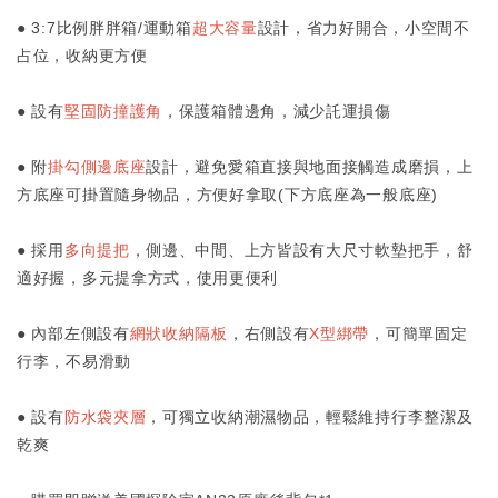
● 3:7比例胖胖箱/運動箱
超大容量
設計，省力好開合，小空間不
占位，收納更方便
● 設有
堅固防撞護角
，保護箱體邊角，減少託運損傷
● 附
掛勾側邊底座
設計，避免愛箱直接與地面接觸造成磨損，上
方底座可掛置隨身物品，方便好拿取(下方底座為一般底座)
● 採用
多向提把
，側邊、中間、上方皆設有大尺寸軟墊把手，舒
適好握，多元提拿方式，使用更便利
● 內部左側設有
網狀收納隔板
，右側設有
X型綁帶
，可簡單固定
行李，不易滑動
● 設有
防水袋夾層
，可獨立收納潮濕物品，輕鬆維持行李整潔及
乾爽