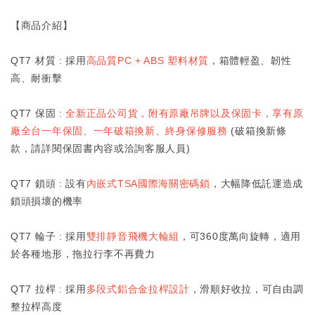
【商品介紹】
QT7 材質 : 採用
高品質PC + ABS 塑料材質
，箱體輕盈、韌性
高、耐衝擊
QT7 保固 :
全新正品公司貨，附有原廠吊牌以及保固卡，享有原
廠全台一年保固、一年破箱換新、終身保修服務
(破箱換新條
款，請詳閱保固書內容或洽詢客服人員)
QT7 鎖頭 : 設有
內嵌式TSA國際海關密碼鎖
，大幅降低託運造成
鎖頭損壞的機率
QT7 輪子 : 採用
雙排靜音飛機大輪組
，可360度萬向旋轉，適用
於各種地形，拖拉行李不再費力
QT7 拉桿 : 採用
多段式鋁合金拉桿設計
，滑順好收拉，可自由調
整拉桿高度