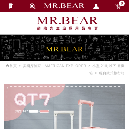
0
會員登入
繁體中文
會員註冊
忘記密碼
訂單查詢
追蹤清單
首頁
美國探險家 - AMERICAN EXPLORER
小型 21吋以下 登機
匯款通知
箱
經典款式旅行箱