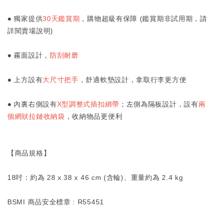
● 獨家提供
30天鑑賞期
，購物超級有保障 (鑑賞期非試用期，請
詳閱賣場說明)
● 霧面設計，
防刮耐磨
● 上方設有
大
尺寸把手
，舒適軟墊設計，拿取行李更方便
● 內裏右側設有
X型調整式插扣綁帶
；左側為隔板設計，設有
兩
個網狀拉鏈收納袋
，收納物品更便利
【商品規格】
18吋：約為 28 x 38 x 46 cm (含輪)、重量約為 2.4 kg
BSMI 商品安全標章 : R55451