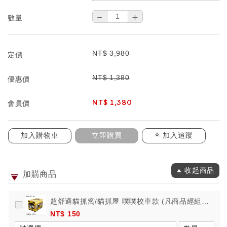
－
＋
數量 :
NT$
3,980
定價
NT$
1,380
優惠價
NT$
1,380
會員價
加入購物車
立即購買
加入追蹤
收起商品
加購商品
超舒適貓抓窩/貓抓屋 噗噗校車款 (凡商品經組
裝，恕不接受退換貨)
NT$ 150