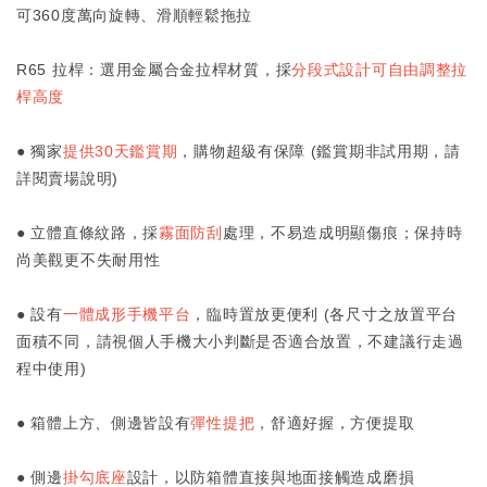
可360度萬向旋轉、滑順輕鬆拖拉
R65 拉桿：選用金屬合金拉桿材質，採
分段式設計可自由調整拉
桿高度
● 獨家
提供30天鑑賞期
，購物超級有保障 (鑑賞期非試用期，請
詳閱賣場說明)
● 立體直條紋路，採
霧面防刮
處理，不易造成明顯傷痕；保持時
尚美觀更不失耐用性
● 設有
一體成形手機平台
，臨時置放更便利 (各尺寸之放置平台
面積不同，請視個人手機大小判斷是否適合放置，不建議行走過
程中使用)
● 箱體上方、側邊皆設有
彈性提把
，舒適好握，方便提取
● 側邊
掛勾底座
設計，以防箱體直接與地面接觸造成磨損