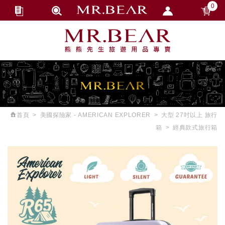
0
會員登入
繁體中文
會員註冊
忘記密碼
訂單查詢
追蹤清單
首頁
美國探險家 - AMERICAN EXPLORER
大型 27吋以上 旅行
匯款通知
箱
經典款式旅行箱