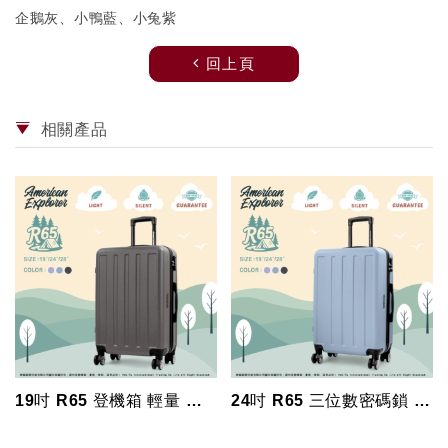
企鵝灰、小鴨藍、小兔紫
回上頁
相關產品
美國探險家
19吋 R65 登機箱 輕量 硬殼箱 行李箱 大容量 旅行箱 雙排飛機輪 霧面 防刮 拉桿箱 American Explorer 美國探險家
24吋 R65 三位數密碼鎖 霧面 防刮 輕量 行李箱 大容量 旅行箱 雙排飛機輪 拉桿箱 終身保修 美國探險家 American Explorer