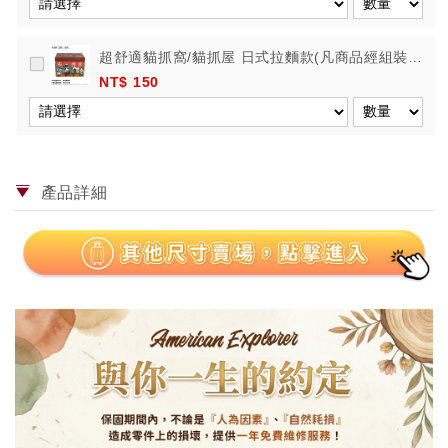
超舒適貓抓窩/貓抓屋 日式拉麵款(凡商品經組裝，
恕不接受退換貨)
NT$ 150
產品詳細