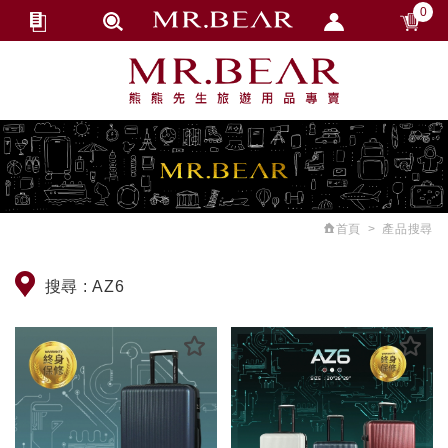
0
會員登入
繁體中文
會員註冊
忘記密碼
訂單查詢
追蹤清單
首頁
產品搜尋
匯款通知
搜尋 :
AZ6