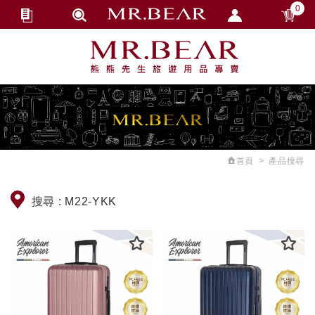
0
會員登入
繁體中文
會員註冊
忘記密碼
訂單查詢
追蹤清單
首頁
產品搜尋
匯款通知
搜尋 :
M22-YKK