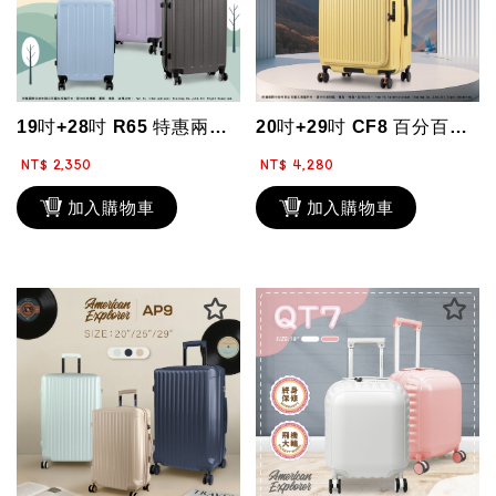
19吋+28吋 R65 特惠兩件組 大容量 行李箱 輕型 旅行箱 飛機大輪 霧面...
20吋+29吋 CF8 百分百拜耳PC材質 可加大 避震彈簧剎車輪 拉桿箱 雙層...
NT$ 2,350
NT$ 4,280
加入購物車
加入購物車